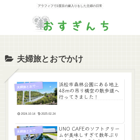
アラフィフで2度目の嫁入りをした主婦の日常
夫婦旅とおでかけ
浜松市森林公園にある地上
夫
婦旅とおでかけ
48mの吊り橋空の散歩道へ
行ってきました！
2024.10.14
2025.02.24
UNO CAFEのソフトクリー
夫
婦旅とおでかけ
ムが美味しすぎて数年ぶり