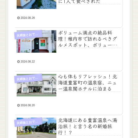
に1人で食べきれた
2024.08.26
ボリューム満点の絶品料
夫
婦旅とおでかけ
理！稚内市で訪れるべきグ
ルメスポット、ボリューム
亭
2024.08.22
心も体もリフレッシュ！北
夫
婦旅とおでかけ
海道豊富町の温泉宿、ニュ
ー温泉閣ホテルに泊まる
2024.08.20
北海道にある豊富温泉へ湯
夫
婦旅とおでかけ
治旅！と言う名の新婚旅
行！？